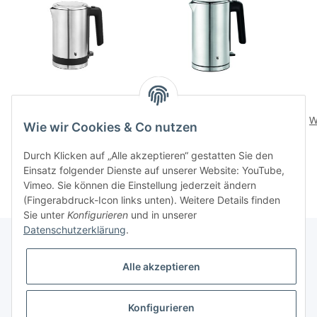
WMF KUECHENminis
WMF LONO
Wasserkocher 0,8l
Wasserkocher 1,6l
W
Wie wir Cookies & Co nutzen
109,00 CHF
*
129,00 CHF
*
Durch Klicken auf „Alle akzeptieren“ gestatten Sie den
Einsatz folgender Dienste auf unserer Website: YouTube,
Vimeo. Sie können die Einstellung jederzeit ändern
(Fingerabdruck-Icon links unten). Weitere Details finden
Sie unter
Konfigurieren
und in unserer
Datenschutzerklärung
.
Alle akzeptieren
Informationen
Konfigurieren
Gesetzliche Informationen