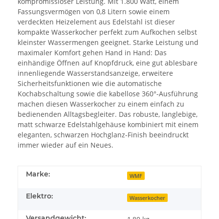
kompromissloser Leistung. Mit 1.800 Watt, einem
Fassungsvermögen von 0,8 Litern sowie einem
verdeckten Heizelement aus Edelstahl ist dieser
kompakte Wasserkocher perfekt zum Aufkochen selbst
kleinster Wassermengen geeignet. Starke Leistung und
maximaler Komfort gehen Hand in Hand: Das
einhändige Öffnen auf Knopfdruck, eine gut ablesbare
innenliegende Wasserstandsanzeige, erweitere
Sicherheitsfunktionen wie die automatische
Kochabschaltung sowie die kabellose 360°-Ausführung
machen diesen Wasserkocher zu einem einfach zu
bedienenden Alltagsbegleiter. Das robuste, langlebige,
matt schwarze Edelstahlgehäuse kombiniert mit einem
eleganten, schwarzen Hochglanz-Finish beeindruckt
immer wieder auf ein Neues.
Marke:
WMF
Elektro:
Wasserkocher
Versandgewicht: