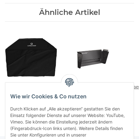
Ähnliche Artikel
Abdeckhaube HEAT 445
Muellbeutelhalter
Rae
magnetisch
109,00 CHF
*
Wie wir Cookies & Co nutzen
29,95 CHF
*
Durch Klicken auf „Alle akzeptieren“ gestatten Sie den
Einsatz folgender Dienste auf unserer Website: YouTube,
Vimeo. Sie können die Einstellung jederzeit ändern
(Fingerabdruck-Icon links unten). Weitere Details finden
Sie unter
Konfigurieren
und in unserer