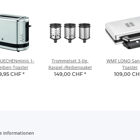
UECHENminis 1-
Trommelset 3-tlg.
WMF LONO San
eiben-Toaster
Raspel-/Reibenpaket
Toaster
9,95 CHF
*
149,00 CHF
*
109,00 C
e Informationen