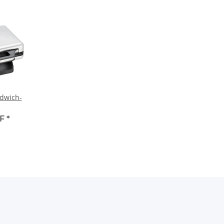
dwich-
HF
*