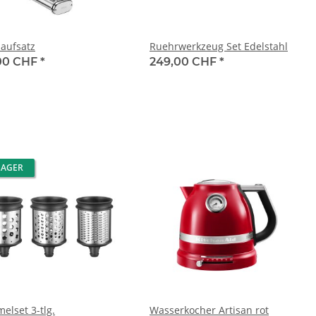
aufsatz
Ruehrwerkzeug Set Edelstahl
00 CHF
*
249,00 CHF
*
LAGER
elset 3-tlg.
Wasserkocher Artisan rot