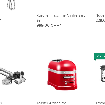
t
Kuechenmaschine Anniversary
Nudel
Set
*
229,
999,00 CHF
*
AUF 
er
Toaster Artisan rot
Tromm