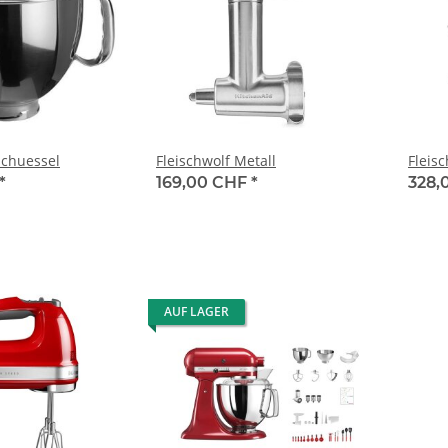
schuessel
Fleischwolf Metall
Fleisc
*
169,00 CHF
*
328,
AUF LAGER