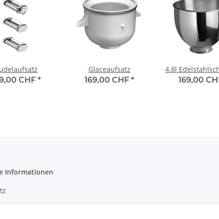
udelaufsatz
Glaceaufsatz
4.8l Edelstahlsc
9,00 CHF
*
169,00 CHF
*
169,00 C
e Informationen
tz