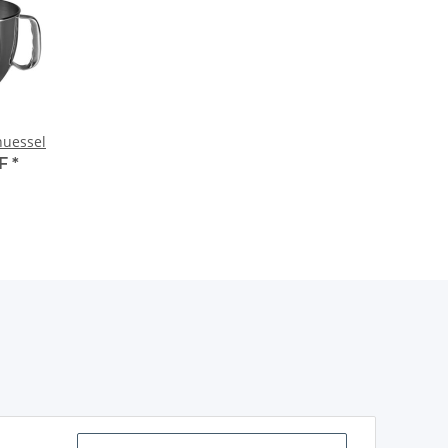
huessel
HF
*