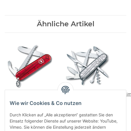
Ähnliche Artikel
My First Victorinox -
Huntsman Silver Tech -
Clim
Offiziersm.
Offiziersm.
Wie wir Cookies & Co nutzen
33,00 CHF
*
47,00 CHF
*
Durch Klicken auf „Alle akzeptieren“ gestatten Sie den
Einsatz folgender Dienste auf unserer Website: YouTube,
Vimeo. Sie können die Einstellung jederzeit ändern