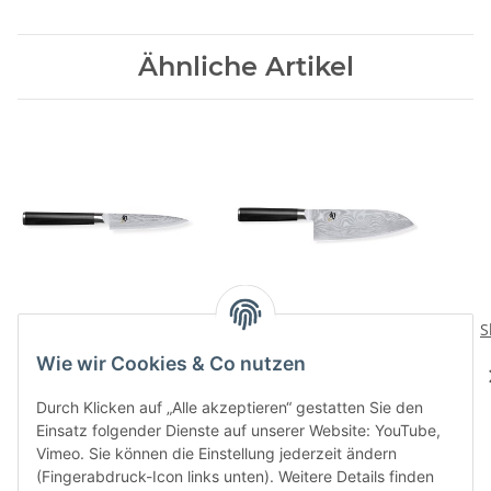
Ähnliche Artikel
Shun Allzweckmesser
Shun Grosses Santoku
S
149,00 CHF
*
309,00 CHF
*
Wie wir Cookies & Co nutzen
Durch Klicken auf „Alle akzeptieren“ gestatten Sie den
Einsatz folgender Dienste auf unserer Website: YouTube,
Vimeo. Sie können die Einstellung jederzeit ändern
(Fingerabdruck-Icon links unten). Weitere Details finden