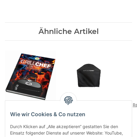
Ähnliche Artikel
Grillchef Charcoal De
Abdeckhaube Arosa Evo
R
29,90 CHF
*
139,90 CHF
*
Wie wir Cookies & Co nutzen
Durch Klicken auf „Alle akzeptieren“ gestatten Sie den
Einsatz folgender Dienste auf unserer Website: YouTube,