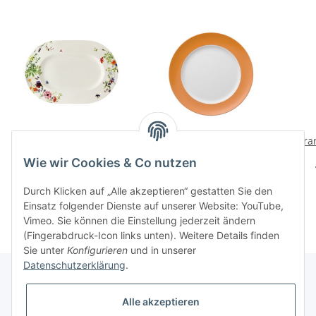
Grand Air Platte 41 cm
Sunny Day Orange
Gran
Speiseteller
194,00 CHF
*
Wie wir Cookies & Co nutzen
24,00 CHF
*
Durch Klicken auf „Alle akzeptieren“ gestatten Sie den
Einsatz folgender Dienste auf unserer Website: YouTube,
Vimeo. Sie können die Einstellung jederzeit ändern
(Fingerabdruck-Icon links unten). Weitere Details finden
Sie unter
Konfigurieren
und in unserer
Datenschutzerklärung
.
Alle akzeptieren
Informationen