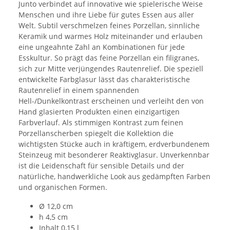
Junto verbindet auf innovative wie spielerische Weise
Menschen und ihre Liebe für gutes Essen aus aller
Welt. Subtil verschmelzen feines Porzellan, sinnliche
Keramik und warmes Holz miteinander und erlauben
eine ungeahnte Zahl an Kombinationen für jede
Esskultur. So prägt das feine Porzellan ein filigranes,
sich zur Mitte verjüngendes Rautenrelief. Die speziell
entwickelte Farbglasur lässt das charakteristische
Rautenrelief in einem spannenden
Hell-/Dunkelkontrast erscheinen und verleiht den von
Hand glasierten Produkten einen einzigartigen
Farbverlauf. Als stimmigen Kontrast zum feinen
Porzellanscherben spiegelt die Kollektion die
wichtigsten Stücke auch in kräftigem, erdverbundenem
Steinzeug mit besonderer Reaktivglasur. Unverkennbar
ist die Leidenschaft für sensible Details und der
natürliche, handwerkliche Look aus gedämpften Farben
und organischen Formen.
Ø 12,0 cm
h 4,5 cm
Inhalt 0,15 l