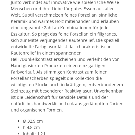
Junto verbindet auf innovative wie spielerische Weise
Menschen und ihre Liebe für gutes Essen aus aller
Welt. Subtil verschmelzen feines Porzellan, sinnliche
Keramik und warmes Holz miteinander und erlauben
eine ungeahnte Zahl an Kombinationen für jede
Esskultur. So prägt das feine Porzellan ein filigranes,
sich zur Mitte verjüngendes Rautenrelief. Die speziell
entwickelte Farbglasur lässt das charakteristische
Rautenrelief in einem spannenden
Hell-/Dunkelkontrast erscheinen und verleiht den von
Hand glasierten Produkten einen einzigartigen
Farbverlauf. Als stimmigen Kontrast zum feinen
Porzellanscherben spiegelt die Kollektion die
wichtigsten Stücke auch in kräftigem, erdverbundenem
Steinzeug mit besonderer Reaktivglasur. Unverkennbar
ist die Leidenschaft für sensible Details und der
natürliche, handwerkliche Look aus gedämpften Farben
und organischen Formen.
Ø 32,9 cm
h 4,8 cm
Inhalt: 1,2 l