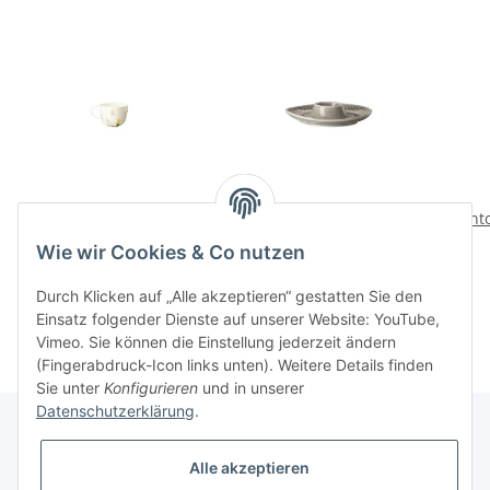
Fleurs Sauvages
Junto Pearl Grey
Junt
Espresso-Obertasse
Eierbecher m. Ablage
Wie wir Cookies & Co nutzen
19,00 CHF
*
25,00 CHF
*
Durch Klicken auf „Alle akzeptieren“ gestatten Sie den
Einsatz folgender Dienste auf unserer Website: YouTube,
Vimeo. Sie können die Einstellung jederzeit ändern
(Fingerabdruck-Icon links unten). Weitere Details finden
Sie unter
Konfigurieren
und in unserer
Datenschutzerklärung
.
Alle akzeptieren
Informationen