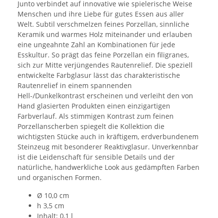
Junto verbindet auf innovative wie spielerische Weise
Menschen und ihre Liebe für gutes Essen aus aller
Welt. Subtil verschmelzen feines Porzellan, sinnliche
Keramik und warmes Holz miteinander und erlauben
eine ungeahnte Zahl an Kombinationen für jede
Esskultur. So prägt das feine Porzellan ein filigranes,
sich zur Mitte verjüngendes Rautenrelief. Die speziell
entwickelte Farbglasur lässt das charakteristische
Rautenrelief in einem spannenden
Hell-/Dunkelkontrast erscheinen und verleiht den von
Hand glasierten Produkten einen einzigartigen
Farbverlauf. Als stimmigen Kontrast zum feinen
Porzellanscherben spiegelt die Kollektion die
wichtigsten Stücke auch in kräftigem, erdverbundenem
Steinzeug mit besonderer Reaktivglasur. Unverkennbar
ist die Leidenschaft für sensible Details und der
natürliche, handwerkliche Look aus gedämpften Farben
und organischen Formen.
Ø 10,0 cm
h 3,5 cm
Inhalt: 0,1 l