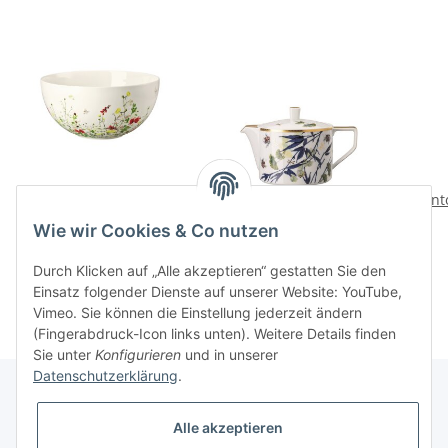
Fleurs Sauvages
Turandot white
Junt
Schuessel 26 cm
Teekanne 6 P.
Wie wir Cookies & Co nutzen
128,00 CHF
*
362,00 CHF
*
Durch Klicken auf „Alle akzeptieren“ gestatten Sie den
Einsatz folgender Dienste auf unserer Website: YouTube,
Vimeo. Sie können die Einstellung jederzeit ändern
(Fingerabdruck-Icon links unten). Weitere Details finden
Sie unter
Konfigurieren
und in unserer
Datenschutzerklärung
.
Alle akzeptieren
Informationen