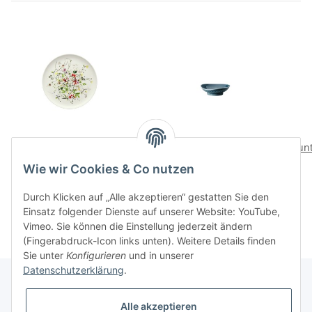
Fleurs Sauvages
Junto Ocean Blue Bowl 8
Jun
Brotteller 18 cm
cm
Wie wir Cookies & Co nutzen
25,00 CHF
*
14,00 CHF
*
Durch Klicken auf „Alle akzeptieren“ gestatten Sie den
Einsatz folgender Dienste auf unserer Website: YouTube,
Vimeo. Sie können die Einstellung jederzeit ändern
(Fingerabdruck-Icon links unten). Weitere Details finden
Sie unter
Konfigurieren
und in unserer
Datenschutzerklärung
.
Alle akzeptieren
Informationen