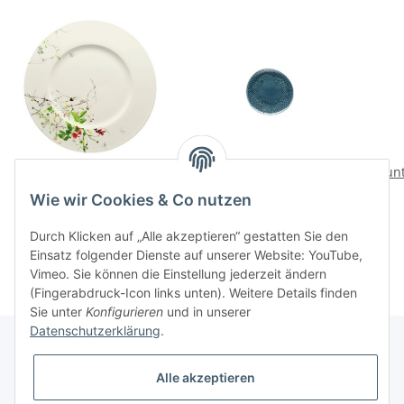
Fleurs Sauvages
Junto Ocean Blue Teller
Jun
Platzteller 33 Fahne
flach 16 cm
Wie wir Cookies & Co nutzen
105,00 CHF
*
18,00 CHF
*
Durch Klicken auf „Alle akzeptieren“ gestatten Sie den
Einsatz folgender Dienste auf unserer Website: YouTube,
Vimeo. Sie können die Einstellung jederzeit ändern
(Fingerabdruck-Icon links unten). Weitere Details finden
Sie unter
Konfigurieren
und in unserer
Datenschutzerklärung
.
Alle akzeptieren
Informationen