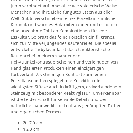
Junto verbindet auf innovative wie spielerische Weise
Menschen und ihre Liebe für gutes Essen aus aller
Welt. Subtil verschmelzen feines Porzellan, sinnliche
Keramik und warmes Holz miteinander und erlauben
eine ungeahnte Zahl an Kombinationen für jede
Esskultur. So prägt das feine Porzellan ein filigranes,
sich zur Mitte verjüngendes Rautenrelief. Die speziell
entwickelte Farbglasur lässt das charakteristische
Rautenrelief in einem spannenden
Hell-/Dunkelkontrast erscheinen und verleiht den von
Hand glasierten Produkten einen einzigartigen
Farbverlauf. Als stimmigen Kontrast zum feinen
Porzellanscherben spiegelt die Kollektion die
wichtigsten Stücke auch in kräftigem, erdverbundenem
Steinzeug mit besonderer Reaktivglasur. Unverkennbar
ist die Leidenschaft für sensible Details und der
natürliche, handwerkliche Look aus gedämpften Farben
und organischen Formen.
Ø 17,9 cm
h 2,3 cm