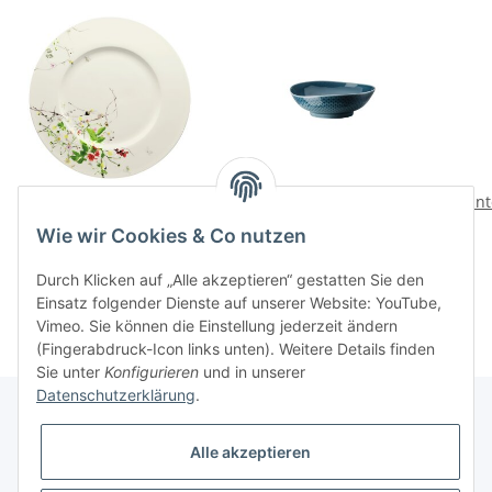
Fleurs Sauvages
Junto Ocean Blue Bowl
Junt
Platzteller 33 Fahne
15 cm
Wie wir Cookies & Co nutzen
105,00 CHF
*
25,00 CHF
*
Durch Klicken auf „Alle akzeptieren“ gestatten Sie den
Einsatz folgender Dienste auf unserer Website: YouTube,
Vimeo. Sie können die Einstellung jederzeit ändern
(Fingerabdruck-Icon links unten). Weitere Details finden
Sie unter
Konfigurieren
und in unserer
Datenschutzerklärung
.
Alle akzeptieren
Informationen