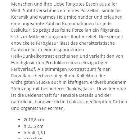
Menschen und ihre Liebe für gutes Essen aus aller
Welt. Subtil verschmelzen feines Porzellan, sinnliche
Keramik und warmes Holz miteinander und erlauben
eine ungeahnte Zahl an Kombinationen für jede
Esskultur. So prägt das feine Porzellan ein filigranes,
sich zur Mitte verjüngendes Rautenrelief. Die speziell
entwickelte Farbglasur lässt das charakteristische
Rautenrelief in einem spannenden
Hell-/Dunkelkontrast erscheinen und verleiht den von
Hand glasierten Produkten einen einzigartigen
Farbverlauf. Als stimmigen Kontrast zum feinen
Porzellanscherben spiegelt die Kollektion die
wichtigsten Stücke auch in kräftigem, erdverbundenem
Steinzeug mit besonderer Reaktivglasur. Unverkennbar
ist die Leidenschaft für sensible Details und der
natürliche, handwerkliche Look aus gedämpften Farben
und organischen Formen.
Ø 16,8 cm
h 23,5 cm
Inhalt 1,3 l