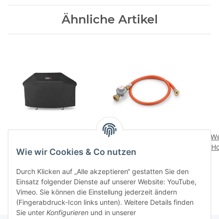
Ähnliche Artikel
Abdeckhaube Premium
Umruest-Set
We
Genesis 400-Serie
Ho
76,90 CHF
*
Wie wir Cookies & Co nutzen
189,00 CHF
*
Durch Klicken auf „Alle akzeptieren“ gestatten Sie den
Einsatz folgender Dienste auf unserer Website: YouTube,
Vimeo. Sie können die Einstellung jederzeit ändern
(Fingerabdruck-Icon links unten). Weitere Details finden
Sie unter
Konfigurieren
und in unserer