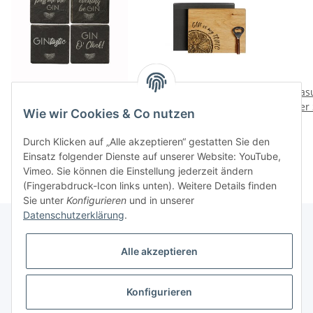
Glasuntersetzer Schiefer
Schneidebrett und
Glas
4er Set - Gin
Flaschenoeffner Eiche –
4er
Wie wir Cookies & Co nutzen
Gin Is My Tonic
36,00 CHF
*
48,00 CHF
*
Durch Klicken auf „Alle akzeptieren“ gestatten Sie den
Einsatz folgender Dienste auf unserer Website: YouTube,
Vimeo. Sie können die Einstellung jederzeit ändern
(Fingerabdruck-Icon links unten). Weitere Details finden
Sie unter
Konfigurieren
und in unserer
Datenschutzerklärung
.
Alle akzeptieren
Informationen
Konfigurieren
Gesetzliche Informationen