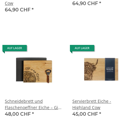
Cow
64,90 CHF
*
64,90 CHF
*
AUF LAGER
AUF LAGER
Schneidebrett und
Servierbrett Eiche -
Flaschenoeffner Eiche – Gin
Highland Cow
Is My Tonic
48,00 CHF
*
45,00 CHF
*