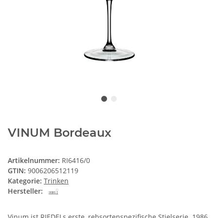
VINUM Bordeaux
Artikelnummer:
RI6416/0
GTIN:
9006206512119
Kategorie:
Trinken
Hersteller:
Vinum ist RIEDELs erste, rebsortenspezifische Stielserie. 1986