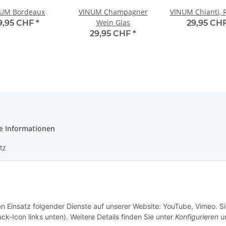
UM Bordeaux
VINUM Champagner
VINUM Chianti, R
Wein Glas
9,95 CHF
*
29,95 CH
29,95 CHF
*
e Informationen
tz
m
en Einsatz folgender Dienste auf unserer Website: YouTube, Vimeo. S
ck-Icon links unten). Weitere Details finden Sie unter
Konfigurieren
un