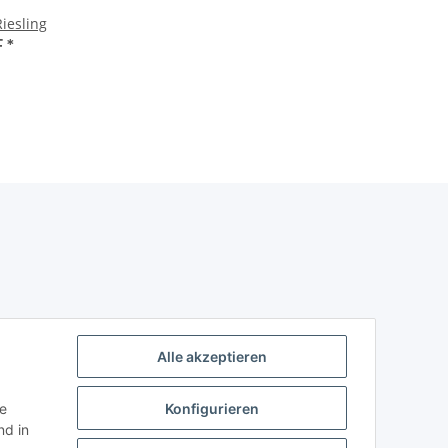
iesling
F
*
Alle akzeptieren
ie
Konfigurieren
d in