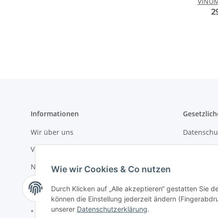
VINUM
2
Informationen
Gesetzlich
Wir über uns
Datenschu
Versandinformationen
AGB
Newsletter
Sitemap
Wie wir Cookies & Co nutzen
Impressu
Durch Klicken auf „Alle akzeptieren“ gestatten Sie d
können die Einstellung jederzeit ändern (Fingerabdru
unserer
Datenschutzerklärung
.
* Alle Preise inkl. gesetzlicher USt., zzgl.
Versand