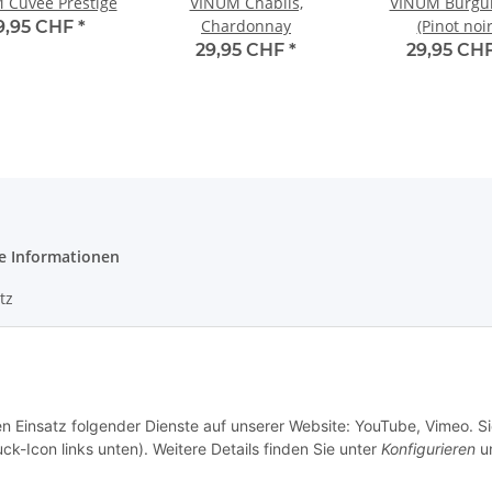
 Cuvee Prestige
VINUM Chablis,
VINUM Burgu
Chardonnay
(Pinot noir
9,95 CHF
*
29,95 CHF
*
29,95 CH
e Informationen
tz
m
en Einsatz folgender Dienste auf unserer Website: YouTube, Vimeo. S
ck-Icon links unten). Weitere Details finden Sie unter
Konfigurieren
un