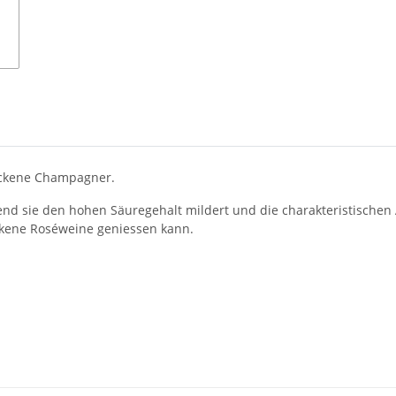
trockene Champagner.
rend sie den hohen Säuregehalt mildert und die charakteristische
ockene Roséweine geniessen kann.