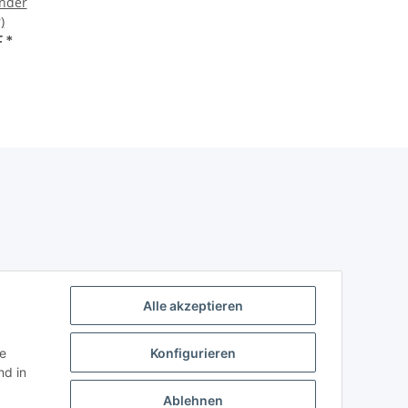
nder
)
F
*
Alle akzeptieren
ie
Konfigurieren
d in
Ablehnen