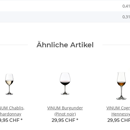
0,4
0,3
Ähnliche Artikel
NUM Chablis,
VINUM Burgunder
VINUM Cog
hardonnay
(Pinot noir)
Henness
9,95 CHF
*
29,95 CHF
*
29,95 CH