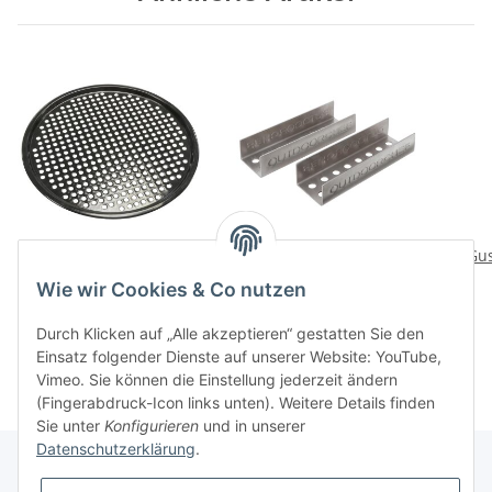
Backblech gelocht
Fisch Rack Set (System
Gus
(System 480/570)
480/570)
Wie wir Cookies & Co nutzen
29,90 CHF
*
19,90 CHF
*
Durch Klicken auf „Alle akzeptieren“ gestatten Sie den
Einsatz folgender Dienste auf unserer Website: YouTube,
Vimeo. Sie können die Einstellung jederzeit ändern
(Fingerabdruck-Icon links unten). Weitere Details finden
Sie unter
Konfigurieren
und in unserer
Datenschutzerklärung
.