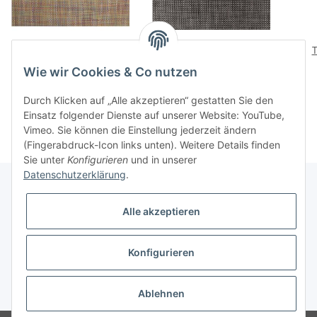
Tischset Mini
Tischset Basketweave
Basketweave
29,90 CHF
*
Wie wir Cookies & Co nutzen
29,90 CHF
*
Durch Klicken auf „Alle akzeptieren“ gestatten Sie den
Einsatz folgender Dienste auf unserer Website: YouTube,
Vimeo. Sie können die Einstellung jederzeit ändern
(Fingerabdruck-Icon links unten). Weitere Details finden
Sie unter
Konfigurieren
und in unserer
Datenschutzerklärung
.
Alle akzeptieren
Informationen
Konfigurieren
Gesetzliche Informationen
* Alle Preise inkl. gesetzlicher USt., zzgl.
Versand
Ablehnen