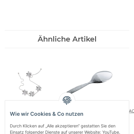
Ähnliche Artikel
TRIPOD Topfuntersetzer
DRESSED Servierloeffel
AC
Wie wir Cookies & Co nutzen
53,00 CHF
*
43,00 CHF
*
Durch Klicken auf „Alle akzeptieren“ gestatten Sie den
Einsatz folgender Dienste auf unserer Website: YouTube,