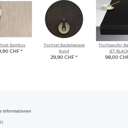
chset Bambus
Tischset Basketweave
Tischlaeufer 
Rund
JET BLAC
9,90 CHF
*
29,90 CHF
*
98,00 CH
e Informationen
tz