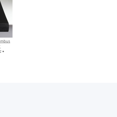
Bambus
K
F
*