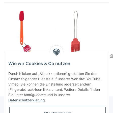
Mini-Teigschaber Colour
Silikonpinsel gross
S
Splash
Colour Splash
Wie wir Cookies & Co nutzen
8,90 CHF
*
8,90 CHF
*
Durch Klicken auf „Alle akzeptieren“ gestatten Sie den
Einsatz folgender Dienste auf unserer Website: YouTube,
Vimeo. Sie können die Einstellung jederzeit ändern
(Fingerabdruck-Icon links unten). Weitere Details finden
Sie unter
Konfigurieren
und in unserer
Datenschutzerklärung
.