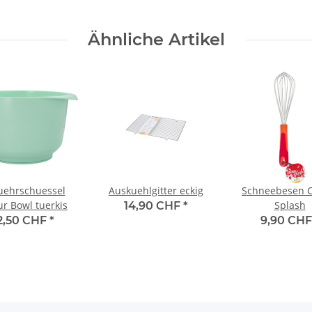
Ähnliche Artikel
uehrschuessel
Auskuehlgitter eckig
Schneebesen C
ur Bowl tuerkis
Splash
14,90 CHF
*
2,50 CHF
*
9,90 CH