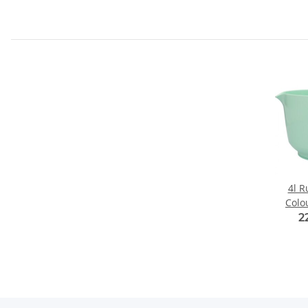
4l R
Colo
2