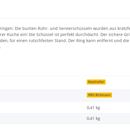
n bringen: Die bunten Rühr- und Servierschüsseln wurden aus krat
hrer Küche ein! Die Schüssel ist perfekt durchdacht. Der sichere Gr
en, für einen rutschfesten Stand. Der Ring kann entfernt und die
.
Backhelfer
RBV-Birkmann
0,41 kg
0,41
kg