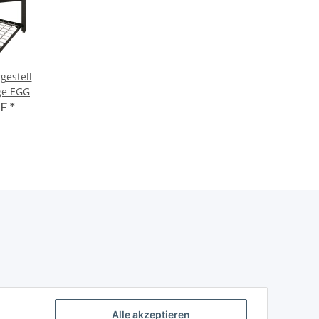
gestell
ge EGG
HF
*
Alle akzeptieren