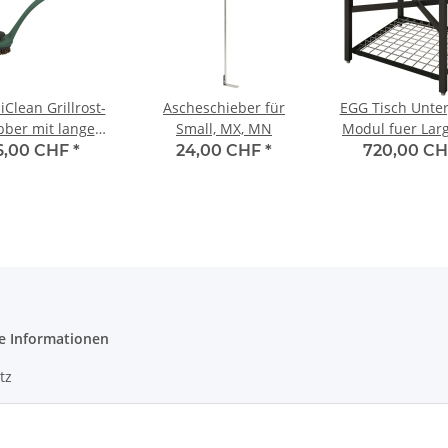
Clean Grillrost-
Ascheschieber für
EGG Tisch Unter
bber mit langem
Small, MX, MN
Modul fuer Lar
Griff
6,00 CHF
*
24,00 CHF
*
720,00 C
e Informationen
tz