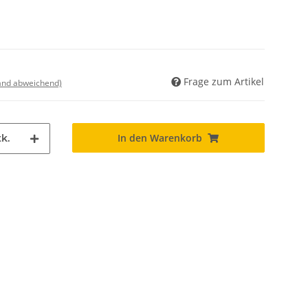
Frage zum Artikel
land abweichend)
In den Warenkorb
k.