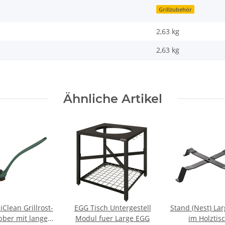
Grillzubehör
2,63 kg
2,63
kg
Ähnliche Artikel
Clean Grillrost-
EGG Tisch Untergestell
Stand (Nest) La
bber mit langem
Modul fuer Large EGG
im Holztis