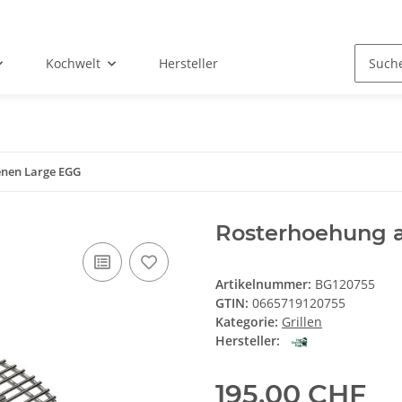
Kochwelt
Hersteller
enen Large EGG
Rosterhoehung a
Artikelnummer:
BG120755
GTIN:
0665719120755
Kategorie:
Grillen
Hersteller:
195,00 CHF