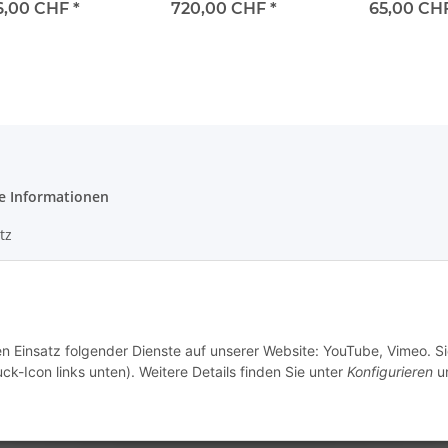
Griff
6,00 CHF
*
720,00 CHF
*
65,00 CH
e Informationen
tz
m
en Einsatz folgender Dienste auf unserer Website: YouTube, Vimeo. S
ck-Icon links unten). Weitere Details finden Sie unter
Konfigurieren
un