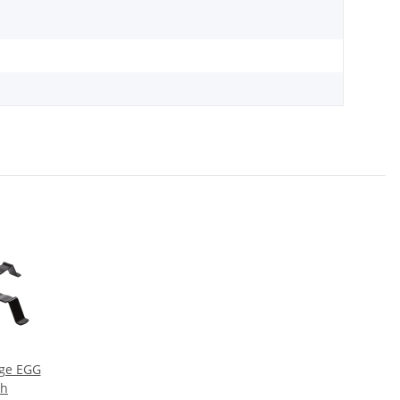
rge EGG
ch