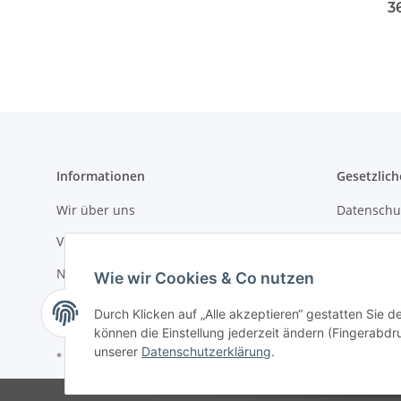
3
Informationen
Gesetzlich
Wir über uns
Datenschu
Versandinformationen
AGB
Newsletter
Sitemap
Wie wir Cookies & Co nutzen
Impressu
Durch Klicken auf „Alle akzeptieren“ gestatten Sie d
können die Einstellung jederzeit ändern (Fingerabdru
unserer
Datenschutzerklärung
.
* Alle Preise inkl. gesetzlicher USt., zzgl.
Versand