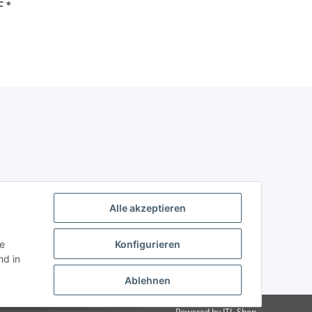
F
*
Alle akzeptieren
ie
Konfigurieren
d in
Ablehnen
Powered by
JTL-Shop