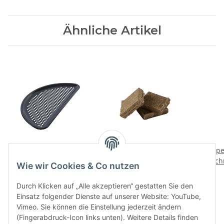
Ähnliche Artikel
Halbe gelochte
Grillanzuender
Spe
Grillplatte Large EGG
Sch
18,00 CHF
*
Wie wir Cookies & Co nutzen
(EGGspander System)
50,00 CHF
*
Durch Klicken auf „Alle akzeptieren“ gestatten Sie den
Einsatz folgender Dienste auf unserer Website: YouTube,
Vimeo. Sie können die Einstellung jederzeit ändern
(Fingerabdruck-Icon links unten). Weitere Details finden