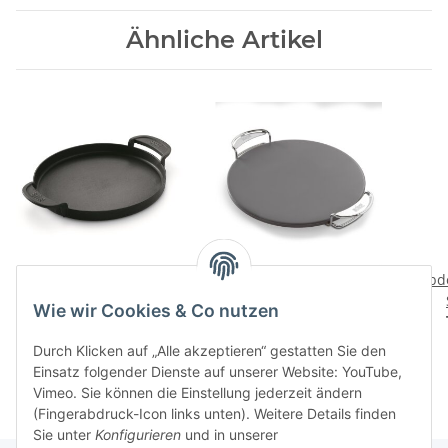
Ähnliche Artikel
Pfanne Weber CRAFTED
Glasierter Pizzastein
Abd
- Gourmet BBQ System
WEBER CRAFTED -
Wie wir Cookies & Co nutzen
Gourmet BBQ System
79,90 CHF
*
84,90 CHF
*
Durch Klicken auf „Alle akzeptieren“ gestatten Sie den
Einsatz folgender Dienste auf unserer Website: YouTube,
Vimeo. Sie können die Einstellung jederzeit ändern
(Fingerabdruck-Icon links unten). Weitere Details finden
Sie unter
Konfigurieren
und in unserer