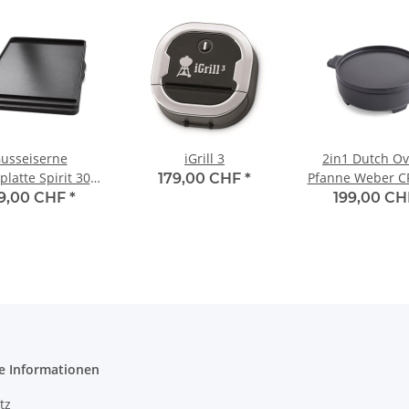
usseiserne
iGrill 3
2in1 Dutch O
latte Spirit 300-
Pfanne Weber C
179,00 CHF
*
Serie
- Gourmet BBQ 
39,00 CHF
*
199,00 C
e Informationen
tz