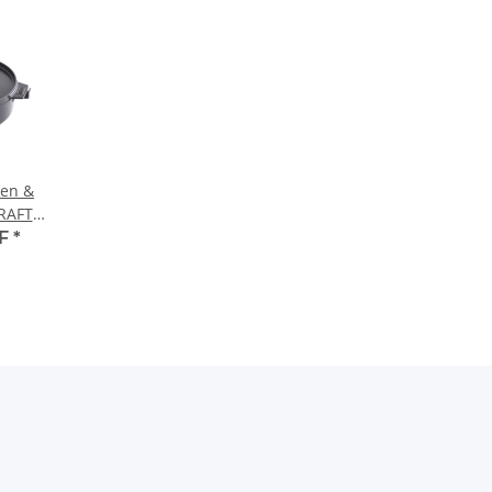
ven &
RAFTED
System
HF
*