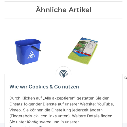
Ähnliche Artikel
Eimer Profi 16l, blau
Microfasertuch
K
13,95 CHF
*
4,95 CHF
*
Wie wir Cookies & Co nutzen
Durch Klicken auf „Alle akzeptieren“ gestatten Sie den
Einsatz folgender Dienste auf unserer Website: YouTube,
Vimeo. Sie können die Einstellung jederzeit ändern
(Fingerabdruck-Icon links unten). Weitere Details finden
Sie unter
Konfigurieren
und in unserer