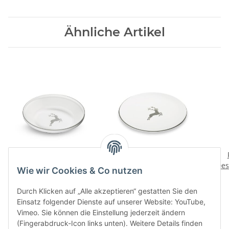
Ähnliche Artikel
Grauer Hirsch
Grauer Hirsch
Reifschuessel
Speiseteller Cup 28cm
Des
Wie wir Cookies & Co nutzen
106,80 CHF
*
63,10 CHF
*
Durch Klicken auf „Alle akzeptieren“ gestatten Sie den
Einsatz folgender Dienste auf unserer Website: YouTube,
Vimeo. Sie können die Einstellung jederzeit ändern
(Fingerabdruck-Icon links unten). Weitere Details finden