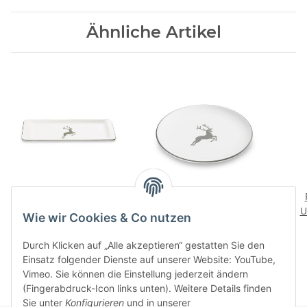
Ähnliche Artikel
Grauer Hirsch
Grauer Hirsch
Stollenplatte
Speiseteller Cup 25cm
U
Wie wir Cookies & Co nutzen
91,90 CHF
*
53,90 CHF
*
Durch Klicken auf „Alle akzeptieren“ gestatten Sie den
Einsatz folgender Dienste auf unserer Website: YouTube,
Vimeo. Sie können die Einstellung jederzeit ändern
(Fingerabdruck-Icon links unten). Weitere Details finden
Sie unter
Konfigurieren
und in unserer