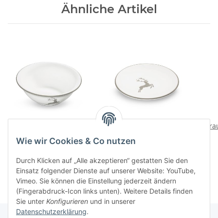
Ähnliche Artikel
Grauer Hirsch
Grauer Hirsch
Gra
Salatschuessel klein
Unterteller Cup
Wie wir Cookies & Co nutzen
75,80 CHF
*
37,80 CHF
*
Durch Klicken auf „Alle akzeptieren“ gestatten Sie den
Einsatz folgender Dienste auf unserer Website: YouTube,
Vimeo. Sie können die Einstellung jederzeit ändern
(Fingerabdruck-Icon links unten). Weitere Details finden
Sie unter
Konfigurieren
und in unserer
Datenschutzerklärung
.