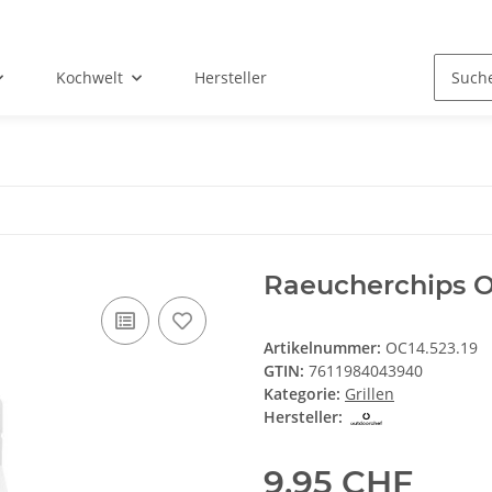
Kochwelt
Hersteller
Raeucherchips O
Artikelnummer:
OC14.523.19
GTIN:
7611984043940
Kategorie:
Grillen
Hersteller:
9,95 CHF