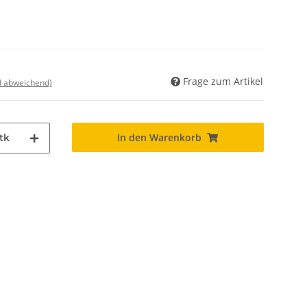
Frage zum Artikel
nd abweichend)
In den Warenkorb
tk