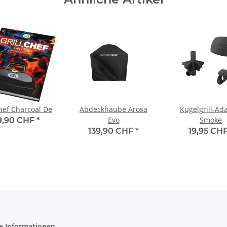
chef Charcoal De
Abdeckhaube Arosa
Kugelgrill-Ad
Evo
Smoke
9,90 CHF
*
139,90 CHF
*
19,95 CH
e Informationen