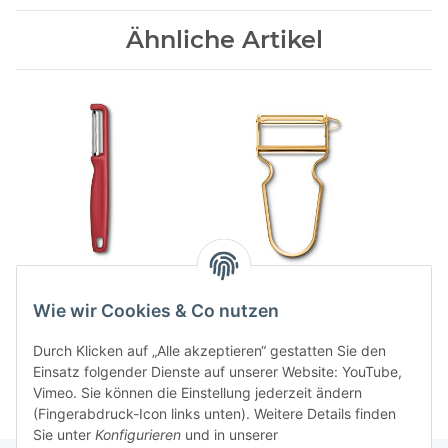
Ähnliche Artikel
Iota Schaeler,
REX Sparschaeler, gold
Zackenschliff,
69,00 CHF
*
Wie wir Cookies & Co nutzen
zweischneidig
4,90 CHF
*
Durch Klicken auf „Alle akzeptieren“ gestatten Sie den
Einsatz folgender Dienste auf unserer Website: YouTube,
Vimeo. Sie können die Einstellung jederzeit ändern
(Fingerabdruck-Icon links unten). Weitere Details finden
Sie unter
Konfigurieren
und in unserer