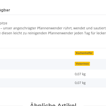
ügbar
pitze
– unser angeschrägter Pfannenwender rührt, wendet und sautiert w
ie diesen leicht zu reinigenden Pfannenwender jeden Tag für lecke
Küchenhelfer
Victorinox
0,07 kg
0,07
kg
Ähnliche Artikel