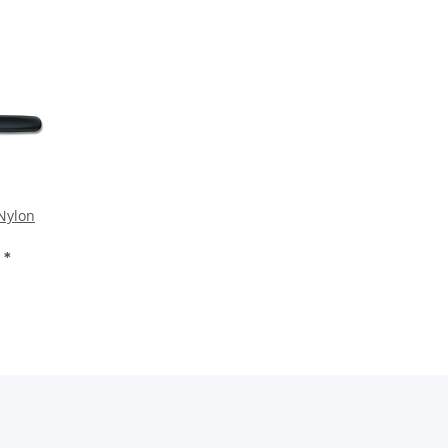
Nylon
F
*