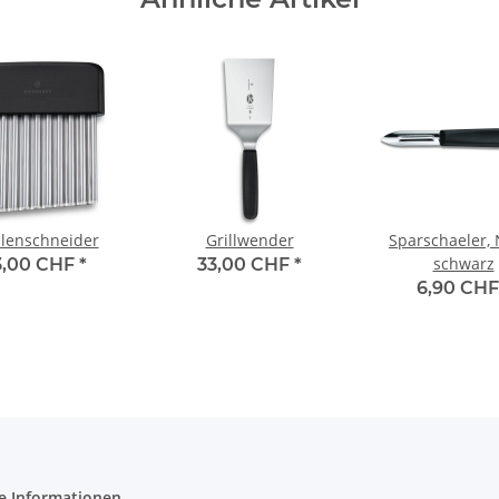
lenschneider
Grillwender
Sparschaeler, 
schwarz
3,00 CHF
*
33,00 CHF
*
6,90 CH
e Informationen