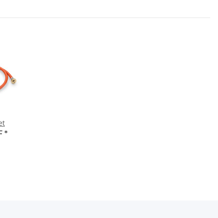
et
F
*