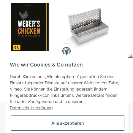
Weber's Chicken - Die
Raeucherbox Universal
Abd
besten Grillrezepte
44,90 CHF
*
Wie wir Cookies & Co nutzen
(deutsch)
16,50 CHF
*
Durch Klicken auf „Alle akzeptieren“ gestatten Sie den
Einsatz folgender Dienste auf unserer Website: YouTube,
Vimeo. Sie können die Einstellung jederzeit ändern
(Fingerabdruck-Icon links unten). Weitere Details finden
Sie unter
Konfigurieren
und in unserer
Datenschutzerklärung
.
Alle akzeptieren
Informationen