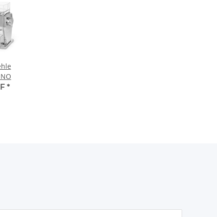
hle
INO
HF
*