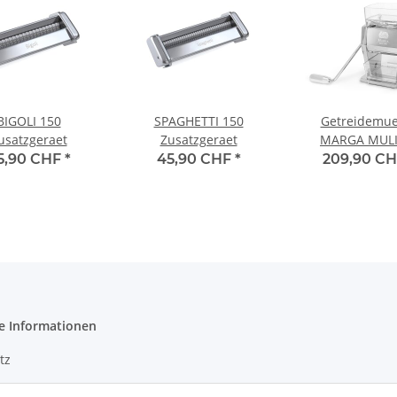
BIGOLI 150
SPAGHETTI 150
Getreidemue
usatzgeraet
Zusatzgeraet
MARGA MUL
5,90 CHF
*
45,90 CHF
*
209,90 C
e Informationen
tz