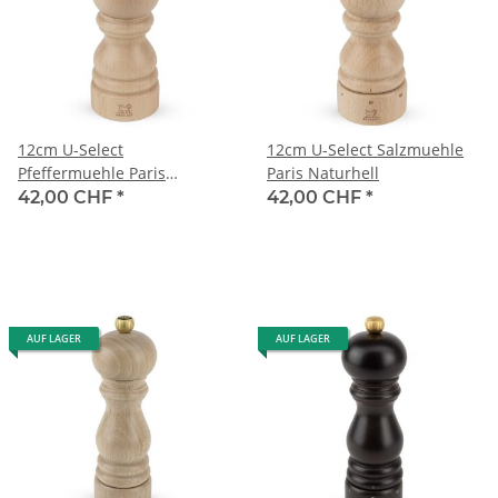
12cm U-Select
12cm U-Select Salzmuehle
Pfeffermuehle Paris
Paris Naturhell
Naturhell
42,00 CHF
*
42,00 CHF
*
AUF LAGER
AUF LAGER