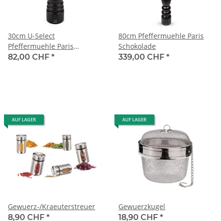
30cm U-Select
80cm Pfeffermuehle Paris
Pfeffermuehle Paris
Schokolade
Schokolade
82,00 CHF
*
339,00 CHF
*
AUF LAGER
AUF LAGER
Gewuerz-/Kraeuterstreuer
Gewuerzkugel
8,90 CHF
*
18,90 CHF
*