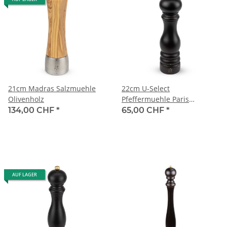
21cm Madras Salzmuehle
22cm U-Select
Olivenholz
Pfeffermuehle Paris
Schokolade
134,00 CHF
*
65,00 CHF
*
AUF LAGER