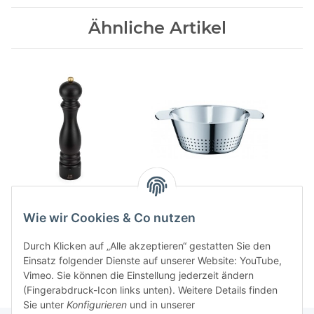
Ähnliche Artikel
30cm U-Select
24cm Salatsieb
Pfeffermuehle Paris
58,30 CHF
*
Wie wir Cookies & Co nutzen
Schokolade
82,00 CHF
*
Durch Klicken auf „Alle akzeptieren“ gestatten Sie den
Einsatz folgender Dienste auf unserer Website: YouTube,
Vimeo. Sie können die Einstellung jederzeit ändern
(Fingerabdruck-Icon links unten). Weitere Details finden
Sie unter
Konfigurieren
und in unserer