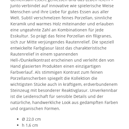
Junto verbindet auf innovative wie spielerische Weise
Menschen und ihre Liebe für gutes Essen aus aller
Welt. Subtil verschmelzen feines Porzellan, sinnliche
Keramik und warmes Holz miteinander und erlauben
eine ungeahnte Zahl an Kombinationen für jede
Esskultur. So prägt das feine Porzellan ein filigranes,
sich zur Mitte verjüngendes Rautenrelief. Die speziell
entwickelte Farbglasur lässt das charakteristische
Rautenrelief in einem spannenden
Hell-/Dunkelkontrast erscheinen und verleiht den von
Hand glasierten Produkten einen einzigartigen
Farbverlauf. Als stimmigen Kontrast zum feinen
Porzellanscherben spiegelt die Kollektion die
wichtigsten Stücke auch in kräftigem, erdverbundenem
Steinzeug mit besonderer Reaktivglasur. Unverkennbar
ist die Leidenschaft für sensible Details und der
natürliche, handwerkliche Look aus gedämpften Farben
und organischen Formen.
Ø 22,0 cm
h 1,6 cm