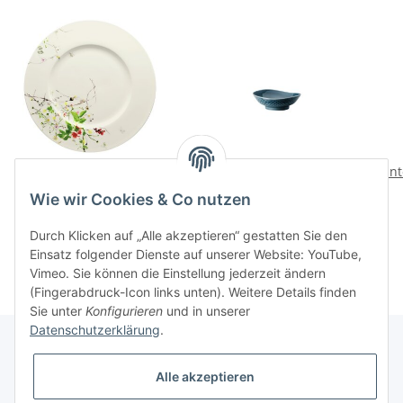
Fleurs Sauvages
Junto Ocean Blue Bowl
Junt
Platzteller 33 Fahne
10 cm
Wie wir Cookies & Co nutzen
105,00 CHF
*
17,00 CHF
*
Durch Klicken auf „Alle akzeptieren“ gestatten Sie den
Einsatz folgender Dienste auf unserer Website: YouTube,
Vimeo. Sie können die Einstellung jederzeit ändern
(Fingerabdruck-Icon links unten). Weitere Details finden
Sie unter
Konfigurieren
und in unserer
Datenschutzerklärung
.
Alle akzeptieren
Informationen