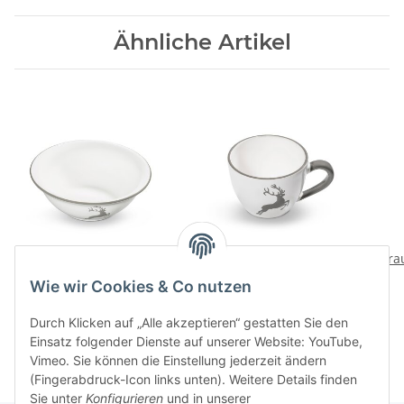
Ähnliche Artikel
Grauer Hirsch
Grauer Hirsch Teetasse
Gra
Salatschuessel klein
Maxima
Wie wir Cookies & Co nutzen
75,80 CHF
*
53,90 CHF
*
Durch Klicken auf „Alle akzeptieren“ gestatten Sie den
Einsatz folgender Dienste auf unserer Website: YouTube,
Vimeo. Sie können die Einstellung jederzeit ändern
(Fingerabdruck-Icon links unten). Weitere Details finden
Sie unter
Konfigurieren
und in unserer