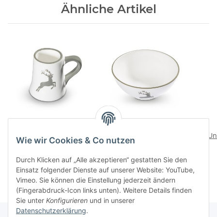
Ähnliche Artikel
Grauer Hirsch Stamperl
Grauer Hirsch Bowl
Un
34,40 CHF
*
53,90 CHF
*
Wie wir Cookies & Co nutzen
Durch Klicken auf „Alle akzeptieren“ gestatten Sie den
Einsatz folgender Dienste auf unserer Website: YouTube,
Vimeo. Sie können die Einstellung jederzeit ändern
(Fingerabdruck-Icon links unten). Weitere Details finden
Sie unter
Konfigurieren
und in unserer
Datenschutzerklärung
.