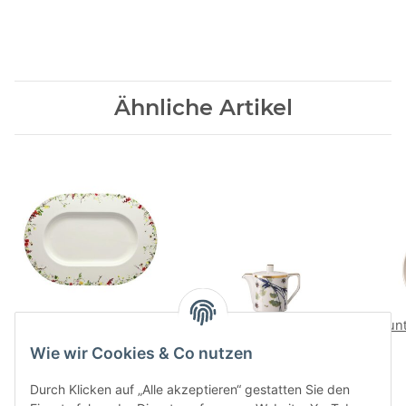
Ähnliche Artikel
Fleurs Sauvages Platte
Turandot white
Jun
41 cm
Milchkaennchen 6 P.
Wie wir Cookies & Co nutzen
194,00 CHF
*
175,00 CHF
*
Durch Klicken auf „Alle akzeptieren“ gestatten Sie den