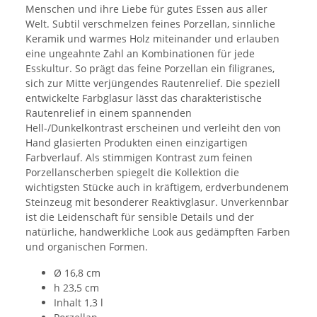
Menschen und ihre Liebe für gutes Essen aus aller
Welt. Subtil verschmelzen feines Porzellan, sinnliche
Keramik und warmes Holz miteinander und erlauben
eine ungeahnte Zahl an Kombinationen für jede
Esskultur. So prägt das feine Porzellan ein filigranes,
sich zur Mitte verjüngendes Rautenrelief. Die speziell
entwickelte Farbglasur lässt das charakteristische
Rautenrelief in einem spannenden
Hell-/Dunkelkontrast erscheinen und verleiht den von
Hand glasierten Produkten einen einzigartigen
Farbverlauf. Als stimmigen Kontrast zum feinen
Porzellanscherben spiegelt die Kollektion die
wichtigsten Stücke auch in kräftigem, erdverbundenem
Steinzeug mit besonderer Reaktivglasur. Unverkennbar
ist die Leidenschaft für sensible Details und der
natürliche, handwerkliche Look aus gedämpften Farben
und organischen Formen.
Ø 16,8 cm
h 23,5 cm
Inhalt 1,3 l