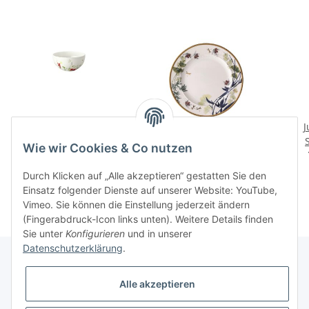
Fleurs Sauvages Bowl 10
Turandot white
J
cm
Fruehst.Teller 22 cm
Wie wir Cookies & Co nutzen
25,00 CHF
*
64,00 CHF
*
Durch Klicken auf „Alle akzeptieren“ gestatten Sie den
Einsatz folgender Dienste auf unserer Website: YouTube,
Vimeo. Sie können die Einstellung jederzeit ändern
(Fingerabdruck-Icon links unten). Weitere Details finden
Sie unter
Konfigurieren
und in unserer
Datenschutzerklärung
.
Alle akzeptieren
Informationen